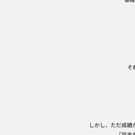
そ
しかし、ただ成績
「将来