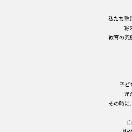
私たち塾
将
教育の究
子ど
遅
その時に
自
基