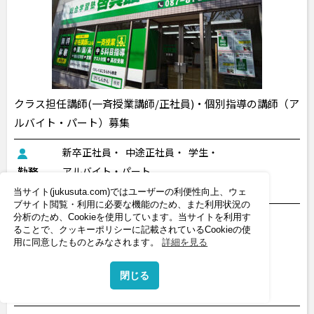
クラス担任講師(一斉授業講師/正社員)・個別指導の講師（ア
ルバイト・パート）募集
新卒正社員
中途正社員
学生
勤務
アルバイト・パート
形態
個別指導（講師）
集団指導（講師）
当サイト(jukusuta.com)ではユーザーの利便性向上、ウェ
ブサイト閲覧・利用に必要な機能のため、また利用状況の
集団指導（10名以上）
分析のため、Cookieを使用しています。当サイトを利用す
ることで、クッキーポリシーに記載されているCookieの使
グループ指導（10名以下）
大学生歓迎
用に同意したものとみなされます。
詳細を見る
経験者歓迎
交通費支給
昇給あり
特徴
研修制度充実
地域密着塾
設立30年以上
閉じる
車・バイク通勤OK